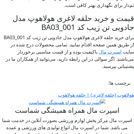
ار برای نگهداری بهتر کافی است.
ت و خرید حلقه لاغری هولاهوپ مدل
یی تن زیب کد BA03_001
برای خرید حلقه لاغری هولاهوپ مدل جادویی تن زیب کد BA03_001
ریق همین صفحه اقدام نمایید. تمامی محصولات درج شده در
ت
اسپرت مال
باکیفیت بوده و از قیمت مناسبی برخوردار
اشند. اگر سوالی در این رابطه دارید، می‌توانید از همکاران ما در
بانی بپرسید.
چسب ها:
هوپ (حلقه لاغری) | حلقه هولاهوپ
اسپرت مال همراه همیشگی شماست
رت مال مرکز پخش لوازم ورزشی بصورت آنلاین در خدمت شما
ی باشد. شما در اسپرت مال انواع تولیدی های ورزشی و عمده