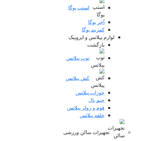
استپ یوگا
آجر یوگا
کمربند یوگا
لوازم پیلاتس و ایروبیک
بازگشت
توپ پیلاتس
کش پیلاتس
جوراب پیلاتس
جیم بال
فوم و رولر پیلاتس
حلقه پیلاتس
تجهیزات سالن ورزشی