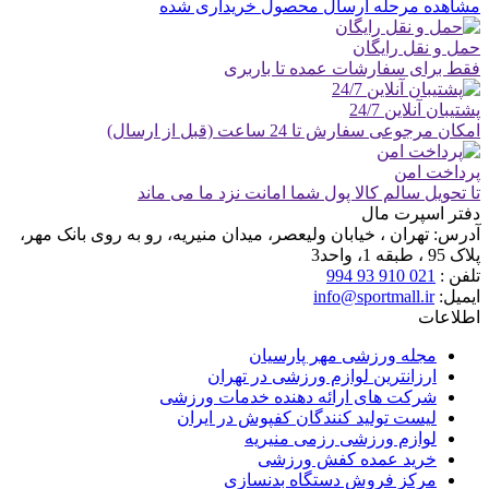
مشاهده مرحله ارسال محصول خریداری شده
حمل و نقل رایگان
فقط برای سفارشات عمده تا باربری
پشتیبان آنلاین 24/7
امکان مرجوعی سفارش تا 24 ساعت (قبل از ارسال)
پرداخت امن
تا تحویل سالم کالا پول شما امانت نزد ما می ماند
دفتر اسپرت مال
آدرس:
تهران ، خیابان ولیعصر، میدان منیریه، رو به روی بانک مهر،
پلاک 95 ، طبقه 1، واحد3
تلفن :
021 910 93 994
ایمیل:
info@sportmall.ir
اطلاعات
مجله ورزشی مهر پارسیان
ارزانترین لوازم ورزشی در تهران
شرکت های ارائه دهنده خدمات ورزشی
لیست تولید کنندگان کفپوش در ایران
لوازم ورزشی رزمی منیریه
خرید عمده کفش ورزشی
مرکز فروش دستگاه بدنسازی