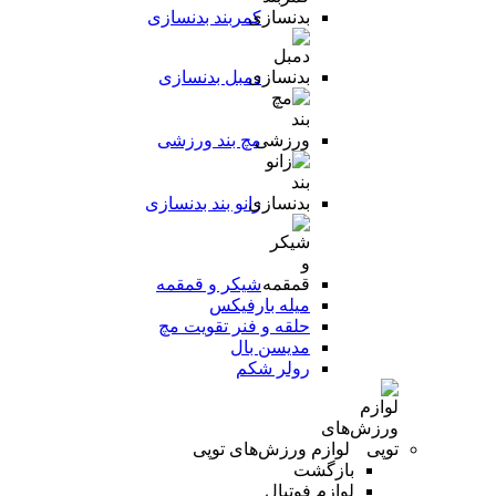
کمربند بدنسازی
دمبل بدنسازی
مچ بند ورزشی
زانو بند بدنسازی
شیکر و قمقمه
میله بارفیکس
حلقه و فنر تقویت مچ
مدیسن بال
رولر شکم
لوازم ورزش‌های توپی
بازگشت
لوازم فوتبال