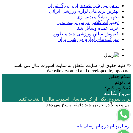
لباس ورزشی عمده بازار بزرگ تهران
بهترین برند های لوازم ورزشی ایرانی
تجهیز باشگاه بدنسازی
تجهیزات کلاس درس تربیت بدنی
خرید عمده وسایل شنا
کفپوش سالن ورزشی چند منظوره
شرکت های لوازم ورزشی ایران
© کلیه حقوق این سایت متعلق به
سایت اسپرت مال
می باشد.
Website designed and developed by
npco.net
سلام چطور
می تونم
کمکتون کنم؟
شروع مکالمه
برای شروع، یکی از کارشناسان اسپرت مال را انتخاب کنید
تیم معمولاً در عرض چند دقیقه پاسخ می دهد.
ارسال پیام در پیام رسان بله