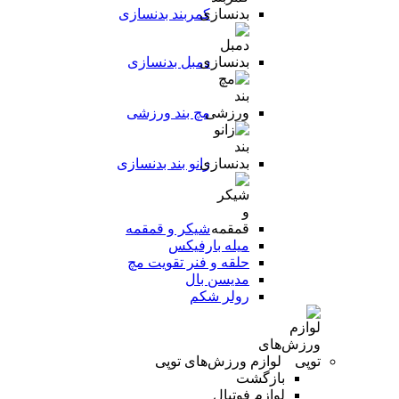
کمربند بدنسازی
دمبل بدنسازی
مچ بند ورزشی
زانو بند بدنسازی
شیکر و قمقمه
میله بارفیکس
حلقه و فنر تقویت مچ
مدیسن بال
رولر شکم
لوازم ورزش‌های توپی
بازگشت
لوازم فوتبال