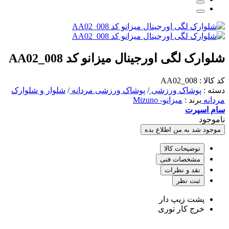
شلوارک لگی اورجینال میزانو کد AA02_008
کد کالا : AA02_008
دسته :
پوشاک ورزشی
/
پوشاک ورزشی مردانه
/
شلوار و شلوارک
مردانه
برند :
میزانو- Mizuno
سام اسپرت
ناموجود
موجود شد به من اطلاع بده
توضیحات کالا
مشخصات فنی
نقد و نظرات
ثبت نظر
پشت زیپ دار
خرج کار توری