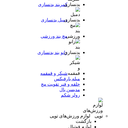
کمربند بدنسازی
دمبل بدنسازی
مچ بند ورزشی
زانو بند بدنسازی
شیکر و قمقمه
میله بارفیکس
حلقه و فنر تقویت مچ
مدیسن بال
رولر شکم
لوازم ورزش‌های توپی
بازگشت
لوازم فوتبال