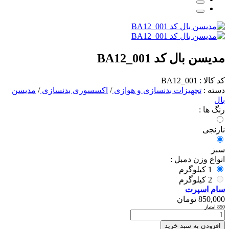
مدیسن بال کد BA12_001
کد کالا : BA12_001
دسته :
تجهیزات بدنسازی و هوازی
/
اکسسوری بدنسازی
/
مدیسن
بال
رنگ ها :
نارنجی
سبز
انواع وزن دمبل :
1 کیلوگرم
2 کیلوگرم
سام اسپرت
850,000
تومان
850 امتیاز
افزودن به سبد خرید