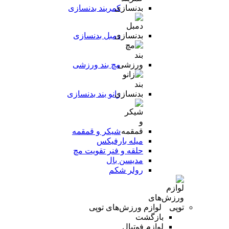
کمربند بدنسازی
دمبل بدنسازی
مچ بند ورزشی
زانو بند بدنسازی
شیکر و قمقمه
میله بارفیکس
حلقه و فنر تقویت مچ
مدیسن بال
رولر شکم
لوازم ورزش‌های توپی
بازگشت
لوازم فوتبال