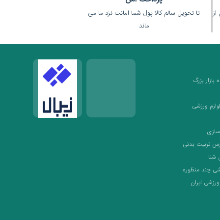
(قبل از
تا تحویل سالم کالا پول شما امانت نزد ما می
ماند
بازار بزرگ
لوازم ورزشی
سازی
رس تربیت بدنی
 شنا
شی چند منظوره
ورزشی ایران