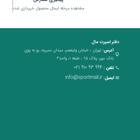
مشاهده مرحله ارسال محصول خریداری شده
دفتر اسپرت مال
آدرس:
تهران ، خیابان ولیعصر، میدان منیریه، رو به روی
بانک مهر، پلاک 95 ، طبقه 1، واحد3
021 910 93 994
تلفن :
info@sportmall.ir
ایمیل: