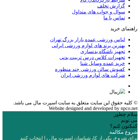
گزارش تخلف
سوال و جواب های متداول
تماس با ما
راهنمای خرید
لباس ورزشی عمده بازار بزرگ تهران
بهترین برند های لوازم ورزشی ایرانی
تجهیز باشگاه بدنسازی
تجهیزات کلاس درس تربیت بدنی
خرید عمده وسایل شنا
کفپوش سالن ورزشی چند منظوره
شرکت های لوازم ورزشی ایران
© کلیه حقوق این سایت متعلق به
سایت اسپرت مال
می باشد.
Website designed and developed by
npco.net
سلام چطور
می تونم
کمکتون کنم؟
شروع مکالمه
برای شروع، یکی از کارشناسان اسپرت مال را انتخاب کنید