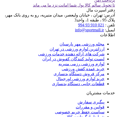
پرداخت امن
تا تحویل سالم کالا پول شما امانت نزد ما می ماند
دفتر اسپرت مال
آدرس:
تهران ، خیابان ولیعصر، میدان منیریه، رو به روی بانک مهر،
پلاک 95 ، طبقه 1، واحد3
تلفن :
021 910 93 994
ایمیل:
info@sportmall.ir
اطلاعات
مجله ورزشی مهر پارسیان
ارزانترین لوازم ورزشی در تهران
شرکت های ارائه دهنده خدمات ورزشی
لیست تولید کنندگان کفپوش در ایران
لوازم ورزشی رزمی منیریه
خرید عمده کفش ورزشی
مرکز فروش دستگاه بدنسازی
خرید لوازم ورزشی اورجینال
قطعات جانبی دستگاه بدنسازی
خدمات مشتریان
پیگیری سفارش
قوانین و مقررات
سیاست حفظ حریم خصوصی
شرایط بازگرداندن کالا