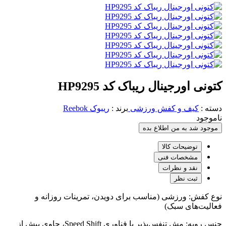
کتونی اورجینال ریباک کد HP9295
دسته :
کیف و کفش ورزشی
برند :
ریبوک Reebok
ناموجود
موجود شد به من اطلاع بده
توضیحات کالا
مشخصات فنی
نقد و نظرات
ثبت نظر
نوع کفش: ورزشی (مناسب برای دویدن، تمرینات روزانه و
فعالیت‌های سبک)
جنس رویه: مش تنفس‌پذیر با فناوری Speed Shift، حاوی بیش از