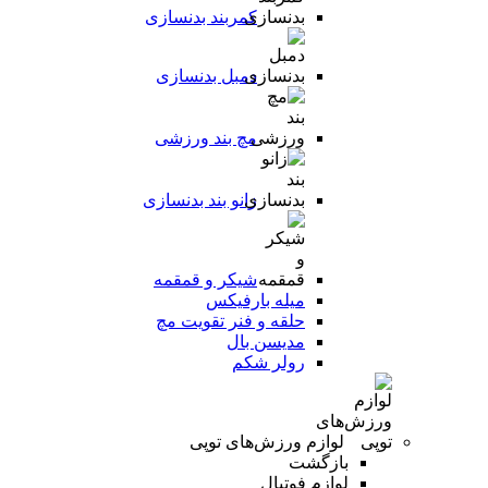
کمربند بدنسازی
دمبل بدنسازی
مچ بند ورزشی
زانو بند بدنسازی
شیکر و قمقمه
میله بارفیکس
حلقه و فنر تقویت مچ
مدیسن بال
رولر شکم
لوازم ورزش‌های توپی
بازگشت
لوازم فوتبال