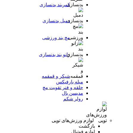
کمربند بدنسازی
دمبل بدنسازی
مچ بند ورزشی
زانو بند بدنسازی
شیکر و قمقمه
میله بارفیکس
حلقه و فنر تقویت مچ
مدیسن بال
رولر شکم
لوازم ورزش‌های توپی
بازگشت
لوازم فوتبال