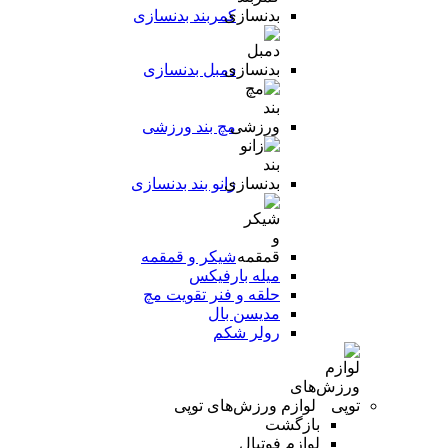
کمربند بدنسازی
دمبل بدنسازی
مچ بند ورزشی
زانو بند بدنسازی
شیکر و قمقمه
میله بارفیکس
حلقه و فنر تقویت مچ
مدیسن بال
رولر شکم
لوازم ورزش‌های توپی
بازگشت
لوازم فوتبال