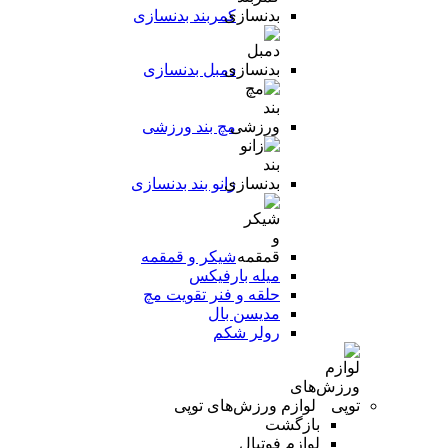
کمربند بدنسازی
دمبل بدنسازی
مچ بند ورزشی
زانو بند بدنسازی
شیکر و قمقمه
میله بارفیکس
حلقه و فنر تقویت مچ
مدیسن بال
رولر شکم
لوازم ورزش‌های توپی
بازگشت
لوازم فوتبال