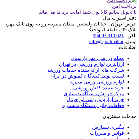
پرداخت امن
تا تحویل سالم کالا پول شما امانت نزد ما می ماند
دفتر اسپرت مال
آدرس:
تهران ، خیابان ولیعصر، میدان منیریه، رو به روی بانک مهر،
پلاک 95 ، طبقه 1، واحد3
تلفن :
021 910 93 994
ایمیل:
info@sportmall.ir
اطلاعات
مجله ورزشی مهر پارسیان
ارزانترین لوازم ورزشی در تهران
شرکت های ارائه دهنده خدمات ورزشی
لیست تولید کنندگان کفپوش در ایران
لوازم ورزشی رزمی منیریه
خرید عمده کفش ورزشی
مرکز فروش دستگاه بدنسازی
خرید لوازم ورزشی اورجینال
قطعات جانبی دستگاه بدنسازی
خدمات مشتریان
پیگیری سفارش
قوانین و مقررات
سیاست حفظ حریم خصوصی