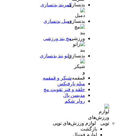
کمربند بدنسازی
دمبل بدنسازی
مچ بند ورزشی
زانو بند بدنسازی
شیکر و قمقمه
میله بارفیکس
حلقه و فنر تقویت مچ
مدیسن بال
رولر شکم
لوازم ورزش‌های توپی
بازگشت
لوازم فوتبال