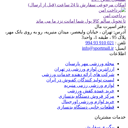
امکان مرجوعی سفارش تا 24 ساعت (قبل از ارسال)
پرداخت امن
تا تحویل سالم کالا پول شما امانت نزد ما می ماند
دفتر اسپرت مال
آدرس:
تهران ، خیابان ولیعصر، میدان منیریه، رو به روی بانک مهر،
پلاک 95 ، طبقه 1، واحد3
تلفن :
021 910 93 994
ایمیل:
info@sportmall.ir
اطلاعات
مجله ورزشی مهر پارسیان
ارزانترین لوازم ورزشی در تهران
شرکت های ارائه دهنده خدمات ورزشی
لیست تولید کنندگان کفپوش در ایران
لوازم ورزشی رزمی منیریه
خرید عمده کفش ورزشی
مرکز فروش دستگاه بدنسازی
خرید لوازم ورزشی اورجینال
قطعات جانبی دستگاه بدنسازی
خدمات مشتریان
پیگیری سفارش