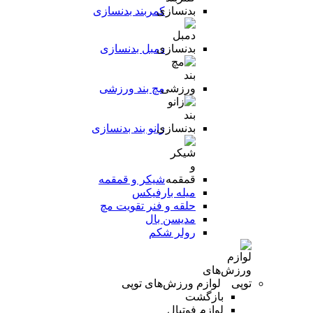
کمربند بدنسازی
دمبل بدنسازی
مچ بند ورزشی
زانو بند بدنسازی
شیکر و قمقمه
میله بارفیکس
حلقه و فنر تقویت مچ
مدیسن بال
رولر شکم
لوازم ورزش‌های توپی
بازگشت
لوازم فوتبال