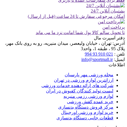
فقط برای سفارشات عمده تا باربری
پشتیبان آنلاین 24/7
امکان مرجوعی سفارش تا 24 ساعت (قبل از ارسال)
پرداخت امن
تا تحویل سالم کالا پول شما امانت نزد ما می ماند
دفتر اسپرت مال
آدرس:
تهران ، خیابان ولیعصر، میدان منیریه، رو به روی بانک مهر،
پلاک 95 ، طبقه 1، واحد3
تلفن :
021 910 93 994
ایمیل:
info@sportmall.ir
اطلاعات
مجله ورزشی مهر پارسیان
ارزانترین لوازم ورزشی در تهران
شرکت های ارائه دهنده خدمات ورزشی
لیست تولید کنندگان کفپوش در ایران
لوازم ورزشی رزمی منیریه
خرید عمده کفش ورزشی
مرکز فروش دستگاه بدنسازی
خرید لوازم ورزشی اورجینال
قطعات جانبی دستگاه بدنسازی