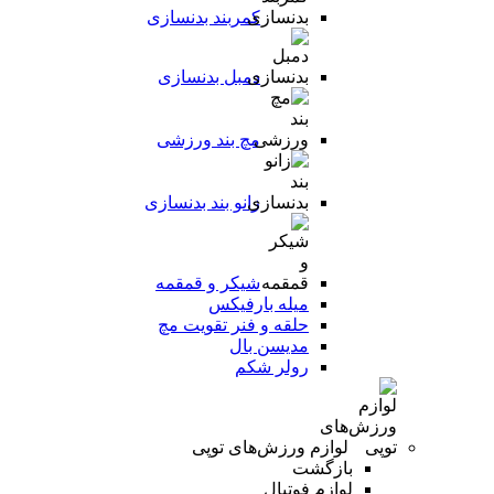
کمربند بدنسازی
دمبل بدنسازی
مچ بند ورزشی
زانو بند بدنسازی
شیکر و قمقمه
میله بارفیکس
حلقه و فنر تقویت مچ
مدیسن بال
رولر شکم
لوازم ورزش‌های توپی
بازگشت
لوازم فوتبال