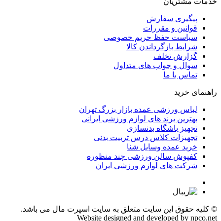
خدمات مشتریان
پیگیری سفارش
قوانین و مقررات
سیاست حفظ حریم خصوصی
شرایط بازگرداندن کالا
گزارش تخلف
سوال و جواب های متداول
تماس با ما
راهنمای خرید
لباس ورزشی عمده بازار بزرگ تهران
بهترین برند های لوازم ورزشی ایرانی
تجهیز باشگاه بدنسازی
تجهیزات کلاس درس تربیت بدنی
خرید عمده وسایل شنا
کفپوش سالن ورزشی چند منظوره
شرکت های لوازم ورزشی ایران
© کلیه حقوق این سایت متعلق به
سایت اسپرت مال
می باشد.
Website designed and developed by
npco.net