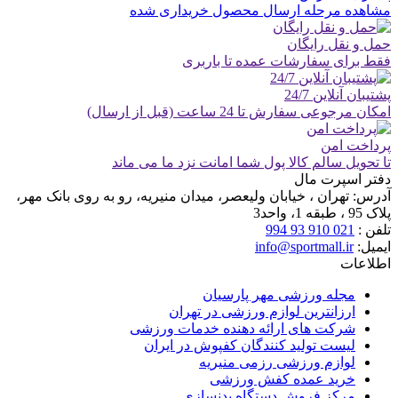
مشاهده مرحله ارسال محصول خریداری شده
حمل و نقل رایگان
فقط برای سفارشات عمده تا باربری
پشتیبان آنلاین 24/7
امکان مرجوعی سفارش تا 24 ساعت (قبل از ارسال)
پرداخت امن
تا تحویل سالم کالا پول شما امانت نزد ما می ماند
دفتر اسپرت مال
آدرس:
تهران ، خیابان ولیعصر، میدان منیریه، رو به روی بانک مهر،
پلاک 95 ، طبقه 1، واحد3
تلفن :
021 910 93 994
ایمیل:
info@sportmall.ir
اطلاعات
مجله ورزشی مهر پارسیان
ارزانترین لوازم ورزشی در تهران
شرکت های ارائه دهنده خدمات ورزشی
لیست تولید کنندگان کفپوش در ایران
لوازم ورزشی رزمی منیریه
خرید عمده کفش ورزشی
مرکز فروش دستگاه بدنسازی