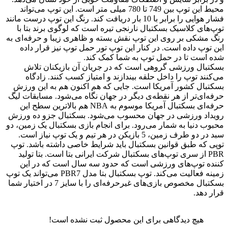
محیط این توپ بین 749 تا 780 میلی متر است. این توپ می‌تواند
فشار هوایی را برابر با 10 بار دریافت کند. رنگ این توپ درست مانند
توپ‌های کلاسیک بسکتبال نارنجی تیره است که لوگوی برند بتا با
رنگ مشکی بر روی این توپ نقش بسته و ظاهری زیبا و حرفه‌ای به
این توپ داده است. در کنار این توپ تور حمل توپ نیز قرار داده
شده است تا در حمل توپ به شما کمک کند.
بسکتبال ورزشی گروهی است که در جریان آن بازیکنان تلاش
می‌کنند توپ را داخل حلقه بیندازند و امتیاز کسب کنند. زادگاه
‌بسکتبال کشور آمریکا است. جایی که هم ‌اکنون هم به این ورزش
حرفه‌ای‌تر از هر نقطه‌ی دیگر در جهان نگاه می‌شود. مسابقات لیگ
حرفه‌ای بسکتبال آمریکا موسوم به NBA هم بالاترین سطح این
رویداد ورزشی در جهان محسوب می‌شود. بسکتبال جزو ده ورزش
محبوب دنیا به شمار می‌رود. برای انجام بازی بسکتبال یک زمین، دو
سبد در دو طرف زمین، 5 بازیکن در هر تیم و یک توپ نیاز است.
توپی که طبق قوانین بسکتبال باید شرایط‌ خاصی داشته باشد. توپ
PBR از سری توپ‌های بسکتبال شرکت ایرانی بتا است. بتا تولید
کننده توپ‌های ورزشی است که حدود سه سال است که در این
زمینه فعالیت می‌کند. توپ بسکتبال بتا مدل PBR7 می‌تواند یک توپ
بسکتبال مخصوص بازی‌های غیرحرفه‌ای را با سایز 7 در اختیار شما
قرار دهد.
هیچ دیدگاهی برای این محصول ثبت نشده است!