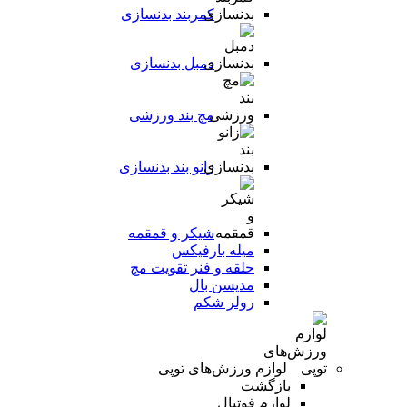
کمربند بدنسازی
دمبل بدنسازی
مچ بند ورزشی
زانو بند بدنسازی
شیکر و قمقمه
میله بارفیکس
حلقه و فنر تقویت مچ
مدیسن بال
رولر شکم
لوازم ورزش‌های توپی
بازگشت
لوازم فوتبال