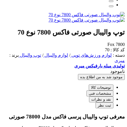
توپ والیبال صورتی فاکس 7800 نوع 70
Fox 7800
کد کالا : 70
دسته :
لوازم ورزش‌های توپی
/
لوازم والیبال
/
توپ والیبال
برند :
میری
تولیدی میله بارفیکس میری
ناموجود
موجود شد به من اطلاع بده
توضیحات کالا
مشخصات فنی
نقد و نظرات
ثبت نظر
معرفی توپ والیبال پرسی فاکس مدل 78000 صورتی