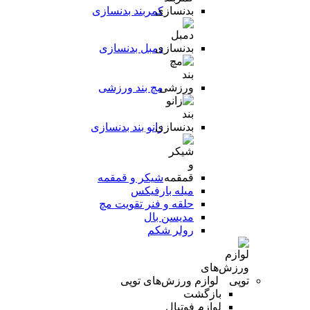
کمربند بدنسازی
دمبل بدنسازی
مچ بند ورزشی
زانو بند بدنسازی
شیکر و قمقمه
میله بارفیکس
حلقه و فنر تقویت مچ
مدیسن بال
رولر شکم
لوازم ورزش‌های توپی
بازگشت
لوازم فوتبال