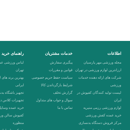
بیشتر بخوانید
اطلاعات
خدمات مشتریان
راهنمای خرید
مجله ورزشی مهر پارسیان
پیگیری سفارش
لباس ورزشی عمد
ارزانترین لوازم ورزشی در تهران
قوانین و مقررات
تهران
شرکت های ارائه دهنده خدمات
سیاست حفظ حریم خصوصی
بهترین برند های 
ورزشی
شرایط بازگرداندن کالا
ایرانی
لیست تولید کنندگان کفپوش در
گزارش تخلف
تجهیز باشگاه بد
ایران
سوال و جواب های متداول
تجهیزات کلاس د
لوازم ورزشی رزمی منیریه
تماس با ما
خرید عمده وسایل
خرید عمده کفش ورزشی
کفپوش سالن ور
مرکز فروش دستگاه بدنسازی
منظوره