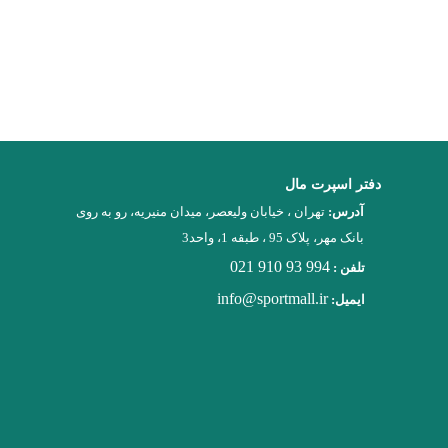
شماره های موجود با ایشان تماس بگیرید...
پکیج لوازم ورزشی
دفتر اسپرت مال
آدرس:
تهران ، خیابان ولیعصر، میدان منیریه، رو به روی
بانک مهر، پلاک 95 ، طبقه 1، واحد3
021 910 93 994
تلفن :
info@sportmall.ir
ایمیل: