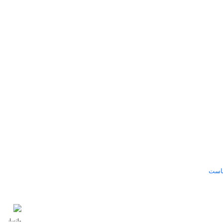
ماست
ما را 
اشد. شما در اسپرت مال انواع تولیدی
اهده کنید. برای خرید کافی است روی
مد نظرتان بدست آورید. با استفاده از