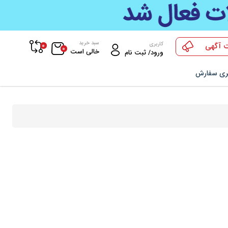
سبد خرید
0
کاربری
 آگهی
0
خالی است
ورود/ ثبت نام
ری سفارش