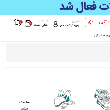
سبد خرید
0
کاربری
 آگهی
0
خالی است
ورود/ ثبت نام
ری سفارش
مشاهده
بیشتر