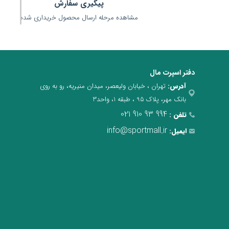
پیگیری سفارش
مشاهده مرحله ارسال محصول خریداری شده
دفتر اسپرت مال
آدرس:
تهران ، خیابان ولیعصر، میدان منیریه، رو به روی
بانک مهر، پلاک 95 ، طبقه 1، واحد3
021 910 93 994
تلفن :
info@sportmall.ir
ایمیل: