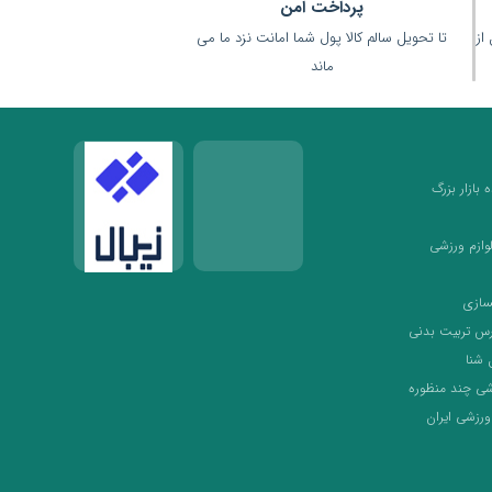
پرداخت امن
(قبل از
تا تحویل سالم کالا پول شما امانت نزد ما می
ماند
بازار بزرگ
لوازم ورزشی
سازی
رس تربیت بدنی
 شنا
شی چند منظوره
ورزشی ایران