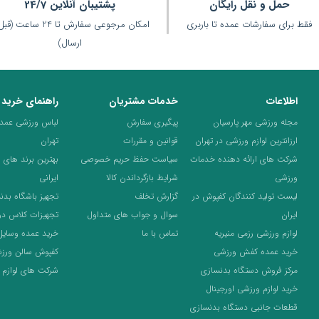
حمل و نقل رایگان
پشتیبان آنلاین 24/7
فقط برای سفارشات عمده تا باربری
امکان مرجوعی سفارش تا 24 ساعت 
ارسال)
اطلاعات
خدمات مشتریان
راهنمای خرید
مجله ورزشی مهر پارسیان
پیگیری سفارش
لباس ورزشی عمده 
ارزانترین لوازم ورزشی در تهران
قوانین و مقررات
تهران
شرکت های ارائه دهنده خدمات
سیاست حفظ حریم خصوصی
بهترین برند های 
ورزشی
شرایط بازگرداندن کالا
ایرانی
لیست تولید کنندگان کفپوش در
گزارش تخلف
تجهیز باشگاه بدن
ایران
سوال و جواب های متداول
تجهیزات کلاس د
لوازم ورزشی رزمی منیریه
تماس با ما
خرید عمده وسایل
خرید عمده کفش ورزشی
کفپوش سالن ورز
مرکز فروش دستگاه بدنسازی
شرکت های لوازم 
خرید لوازم ورزشی اورجینال
قطعات جانبی دستگاه بدنسازی