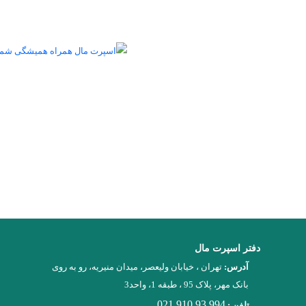
اسپرت مال همراه همیشگی ش
اسپرت مال مرکز پخش لوازم ورزشی بصورت آنلاین در خدمت شما می ب
های ورزشی و عمده فروشان ورزشی را میتوانید از سرتاسر ایران مش
برند مورد نظرتان کلیک کنید تا هر اطلاعاتی را در مورد برند ورزشی 
شماره های موجود با ایشان تماس بگیرید...
دفتر اسپرت مال
آدرس:
تهران ، خیابان ولیعصر، میدان منیریه، رو به روی
بانک مهر، پلاک 95 ، طبقه 1، واحد3
021 910 93 994
تلفن :