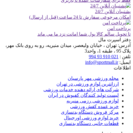
فقط برای سفارشات عمده تا باربری
پشتیبان آنلاین 24/7
امکان مرجوعی سفارش تا 24 ساعت (قبل از ارسال)
پرداخت امن
تا تحویل سالم کالا پول شما امانت نزد ما می ماند
دفتر اسپرت مال
آدرس:
تهران ، خیابان ولیعصر، میدان منیریه، رو به روی بانک مهر،
پلاک 95 ، طبقه 1، واحد3
تلفن :
021 910 93 994
ایمیل:
info@sportmall.ir
اطلاعات
مجله ورزشی مهر پارسیان
ارزانترین لوازم ورزشی در تهران
شرکت های ارائه دهنده خدمات ورزشی
لیست تولید کنندگان کفپوش در ایران
لوازم ورزشی رزمی منیریه
خرید عمده کفش ورزشی
مرکز فروش دستگاه بدنسازی
خرید لوازم ورزشی اورجینال
قطعات جانبی دستگاه بدنسازی