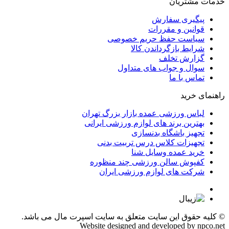
خدمات مشتریان
پیگیری سفارش
قوانین و مقررات
سیاست حفظ حریم خصوصی
شرایط بازگرداندن کالا
گزارش تخلف
سوال و جواب های متداول
تماس با ما
راهنمای خرید
لباس ورزشی عمده بازار بزرگ تهران
بهترین برند های لوازم ورزشی ایرانی
تجهیز باشگاه بدنسازی
تجهیزات کلاس درس تربیت بدنی
خرید عمده وسایل شنا
کفپوش سالن ورزشی چند منظوره
شرکت های لوازم ورزشی ایران
© کلیه حقوق این سایت متعلق به
سایت اسپرت مال
می باشد.
Website designed and developed by
npco.net