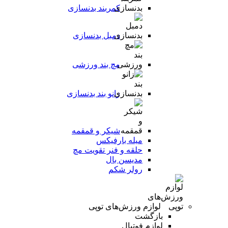
کمربند بدنسازی
دمبل بدنسازی
مچ بند ورزشی
زانو بند بدنسازی
شیکر و قمقمه
میله بارفیکس
حلقه و فنر تقویت مچ
مدیسن بال
رولر شکم
لوازم ورزش‌های توپی
بازگشت
لوازم فوتبال