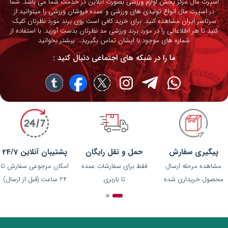
اسپرت مال مرکز پخش لوازم ورزشی بصورت آنلاین در خدمت شما می باشد. شما
در اسپرت مال انواع تولیدی های ورزشی و عمده فروشان ورزشی را میتوانید از
سرتاسر ایران مشاهده کنید. برای خرید کافی است روی برند مورد نظرتان کلیک
کنید تا هر اطلاعاتی را در مورد برند ورزشی مد نظرتان بدست آورید. با استفاده از
شماره های موجود با ایشان تماس بگیرید...
بیشتر بخوانید
ما را در شبکه های اجتماعی دنبال کنید :
پیگیری سفارش
حمل و نقل رایگان
پشتیبان آنلاین 24/7
مشاهده مرحله ارسال
فقط برای سفارشات عمده
امکان مرجوعی سفارش تا
محصول خریداری شده
تا باربری
24 ساعت (قبل از ارسال)