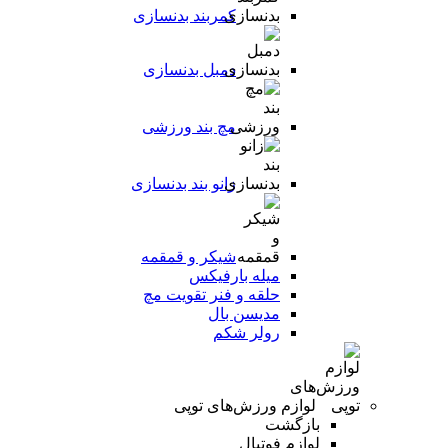
کمربند بدنسازی
دمبل بدنسازی
مچ بند ورزشی
زانو بند بدنسازی
شیکر و قمقمه
میله بارفیکس
حلقه و فنر تقویت مچ
مدیسن بال
رولر شکم
لوازم ورزش‌های توپی
بازگشت
لوازم فوتبال