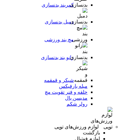
کمربند بدنسازی
دمبل بدنسازی
مچ بند ورزشی
زانو بند بدنسازی
شیکر و قمقمه
میله بارفیکس
حلقه و فنر تقویت مچ
مدیسن بال
رولر شکم
لوازم ورزش‌های توپی
بازگشت
لوازم فوتبال