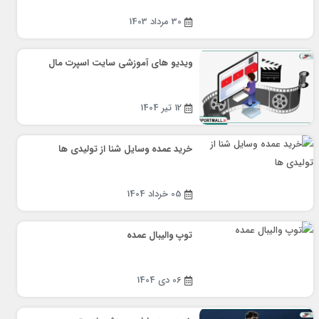
30 مرداد 1403
ویدیو های آموزشی سایت اسپرت مال
12 تیر 1404
خرید عمده وسایل شنا از تولیدی ها
05 خرداد 1404
توپ والیبال عمده
06 دی 1404