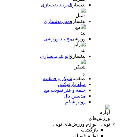
کمربند بدنسازی
دمبل بدنسازی
مچ بند ورزشی
زانو بند بدنسازی
شیکر و قمقمه
میله بارفیکس
حلقه و فنر تقویت مچ
مدیسن بال
رولر شکم
لوازم ورزش‌های توپی
بازگشت
لوازم فوتبال