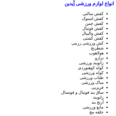
انواع لوازم ورزشی آِیدین
کفش سالنی
کفش استوک
کفش چمن
کفش فوتبال
کفش والیبال
کفش کشتی
کش ورزشی رزمی
شطرنج
هولاهوپ
ترازو
زانوبند ورزشی
کوله کوهنوردی
کوله ورزشی
طناب ورزشی
ساک ورزشی
فریزبی
ساق بند فوتبال و فوتسال
زانوبند
آرنج بند
مانع ورزشی
حلقه مچ