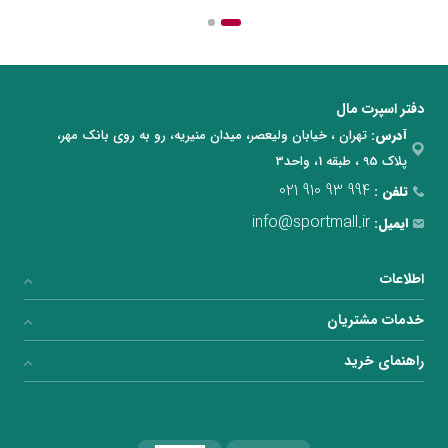
دفتر اسپرت مال
آدرس:
تهران ، خیابان ولیعصر، میدان منیریه، رو به روی بانک مهر،
پلاک 95 ، طبقه 1، واحد3
021 910 93 994
تلفن :
info@sportmall.ir
ایمیل:
اطلاعات
خدمات مشتریان
راهنمای خرید