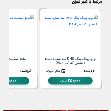
مرتبط با شهر تهران
توپ پینگ پنگ DHS سه ستاره بسته
مانع اسکیت کد KA03_001
6 عددی کد DA02_001
فروشنده
سام اسپرت
فروشنده
30,000
250,000
تومان
توما