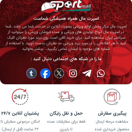
اسپرت مال همراه همیشگی شماست
اسپرت مال مرکز پخش لوازم ورزشی بصورت آنلاین در خدمت شما می باشد. شما
در اسپرت مال انواع تولیدی های ورزشی و عمده فروشان ورزشی را میتوانید از
سرتاسر ایران مشاهده کنید. برای خرید کافی است روی برند مورد نظرتان کلیک
کنید تا هر اطلاعاتی را در مورد برند ورزشی مد نظرتان بدست آورید. با استفاده از
شماره های موجود با ایشان تماس بگیرید...
بیشتر بخوانید
ما را در شبکه های اجتماعی دنبال کنید :
پیگیری سفارش
حمل و نقل رایگان
پشتیبان آنلاین 24/7
مشاهده مرحله ارسال
فقط برای سفارشات عمده
امکان مرجوعی سفارش تا
محصول خریداری شده
تا باربری
24 ساعت (قبل از ارسال)