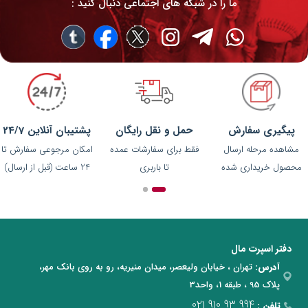
ما را در شبکه های اجتماعی دنبال کنید :
پیگیری سفارش
حمل و نقل رایگان
پشتیبان آنلاین 24/7
مشاهده مرحله ارسال
فقط برای سفارشات عمده
امکان مرجوعی سفارش تا
محصول خریداری شده
تا باربری
24 ساعت (قبل از ارسال)
دفتر اسپرت مال
آدرس:
تهران ، خیابان ولیعصر، میدان منیریه، رو به روی بانک مهر،
پلاک 95 ، طبقه 1، واحد3
021 910 93 994
تلفن :