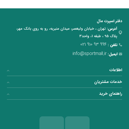
دفتر اسپرت مال
آدرس:
تهران ، خیابان ولیعصر، میدان منیریه، رو به روی بانک مهر،
پلاک 95 ، طبقه 1، واحد3
021 910 93 994
تلفن :
info@sportmall.ir
ایمیل:
اطلاعات
خدمات مشتریان
راهنمای خرید