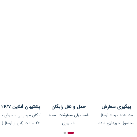
اسپرت مال همراه همیشگی شماست
اسپرت مال مرکز پخش لوازم ورزشی بصورت آنلاین در خدمت شما می باشد. شما
در اسپرت مال انواع تولیدی های ورزشی و عمده فروشان ورزشی را میتوانید از
سرتاسر ایران مشاهده کنید. برای خرید کافی است روی برند مورد نظرتان کلیک
کنید تا هر اطلاعاتی را در مورد برند ورزشی مد نظرتان بدست آورید. با استفاده از
شماره های موجود با ایشان تماس بگیرید...
بیشتر بخوانید
ما را در شبکه های اجتماعی دنبال کنید :
پیگیری سفارش
حمل و نقل رایگان
پشتیبان آنلاین 24/7
مشاهده مرحله ارسال
فقط برای سفارشات عمده
امکان مرجوعی سفارش تا
محصول خریداری شده
تا باربری
24 ساعت (قبل از ارسال)