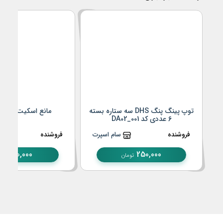
توپ پینگ پنگ DHS سه ستاره بسته
مانع اسکیت کد KA03_001
6 عددی کد DA02_001
فروشنده
سام اسپرت
فروشنده
30,000
250,000
تومان
توما