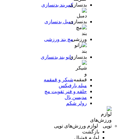
کمربند بدنسازی
دمبل بدنسازی
مچ بند ورزشی
زانو بند بدنسازی
شیکر و قمقمه
میله بارفیکس
حلقه و فنر تقویت مچ
مدیسن بال
رولر شکم
لوازم ورزش‌های توپی
بازگشت
لوازم فوتبال