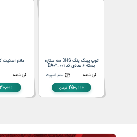
توپ پینگ پنگ DHS سه ستاره
مانع اسکیت کد 3_001
بسته 6 عددی کد DA02_001
فروشنده
سام اسپرت
فروشنده
30,000
250,000
تومان