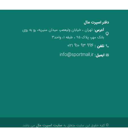
دفتر اسپرت مال
آدرس:
تهران ، خیابان ولیعصر، میدان منیریه، رو به روی
بانک مهر، پلاک 95 ، طبقه 1، واحد3
021 910 93 994
تلفن :
info@sportmall.ir
ایمیل:
سایت اسپرت مال
© کلیه حقوق این سایت متعلق به
می باشد.