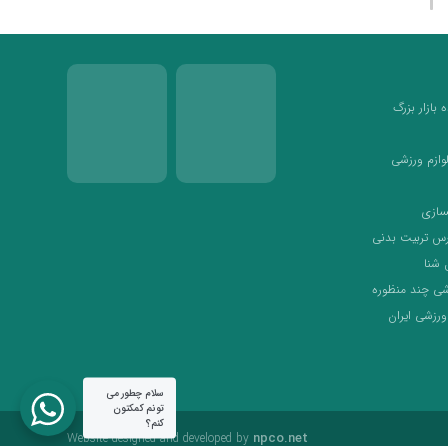
بازار بزرگ
لوازم ورزشی
سازی
رس تربیت بدنی
 شنا
شی چند منظوره
ورزشی ایران
سلام چطور می
تونم کمکتون
کنم؟
npco.net
Website designed and developed by