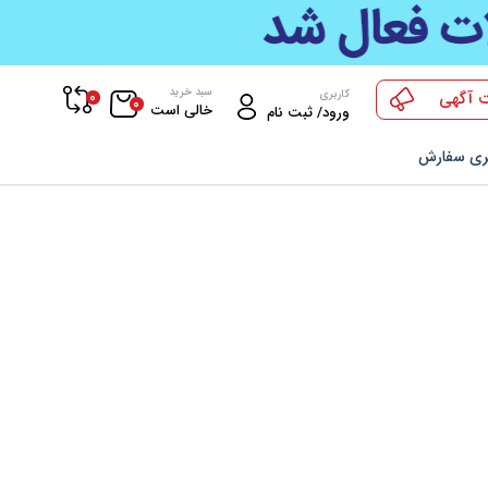
سبد خرید
0
کاربری
 آگهی
0
خالی است
ورود/ ثبت نام
ری سفارش