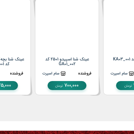
KA0
عینک شنا اسپیدو 2501 کد
GA01_002
کد GA01_001
سام اسپرت
فروشنده
سام اسپرت
فروشنده
5,000
700,000
تومان
تومان