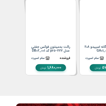
عینک شنا بچه‌گانه اسپیدو 208
راکت بدمینتون فوکس جفتی
مدل pro-777 کد DB02_001
ستاره کاوردار کد
سام اسپرت
فروشنده
سام اسپرت
فروشنده
0,000
1,680,000
57
تومان
تومان