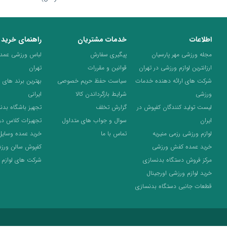
اطلاعات
خدمات مشتریان
راهنمای خرید
مجله ورزشی مهر پارسیان
پیگیری سفارش
لباس ورزشی عمده 
ارزانترین لوازم ورزشی در تهران
قوانین و مقررات
تهران
شرکت های ارائه دهنده خدمات
سیاست حفظ حریم خصوصی
بهترین برند های 
ورزشی
شرایط بازگرداندن کالا
ایرانی
لیست تولید کنندگان کفپوش در
گزارش تخلف
تجهیز باشگاه بدن
ایران
سوال و جواب های متداول
تجهیزات کلاس د
لوازم ورزشی رزمی منیریه
تماس با ما
خرید عمده وسایل
خرید عمده کفش ورزشی
کفپوش سالن ورز
مرکز فروش دستگاه بدنسازی
شرکت های لوازم 
خرید لوازم ورزشی اورجینال
قطعات جانبی دستگاه بدنسازی