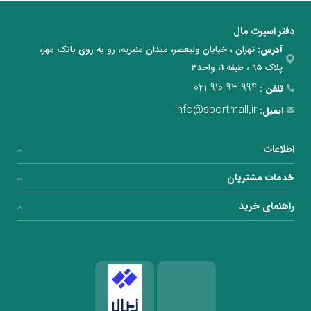
دفتر اسپرت مال
آدرس:
تهران ، خیابان ولیعصر، میدان منیریه، رو به روی بانک مهر،
پلاک 95 ، طبقه 1، واحد3
021 910 93 994
تلفن :
info@sportmall.ir
ایمیل:
اطلاعات
خدمات مشتریان
راهنمای خرید