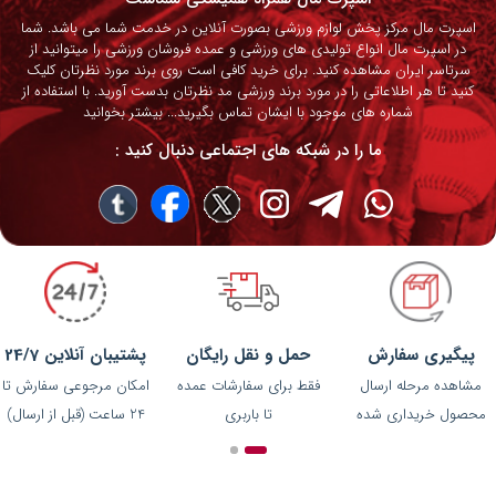
اسپرت مال مرکز پخش لوازم ورزشی بصورت آنلاین در خدمت شما می باشد. شما
در اسپرت مال انواع تولیدی های ورزشی و عمده فروشان ورزشی را میتوانید از
سرتاسر ایران مشاهده کنید. برای خرید کافی است روی برند مورد نظرتان کلیک
کنید تا هر اطلاعاتی را در مورد برند ورزشی مد نظرتان بدست آورید. با استفاده از
شماره های موجود با ایشان تماس بگیرید...
بیشتر بخوانید
ما را در شبکه های اجتماعی دنبال کنید :
پیگیری سفارش
حمل و نقل رایگان
پشتیبان آنلاین 24/7
مشاهده مرحله ارسال
فقط برای سفارشات عمده
امکان مرجوعی سفارش تا
محصول خریداری شده
تا باربری
24 ساعت (قبل از ارسال)