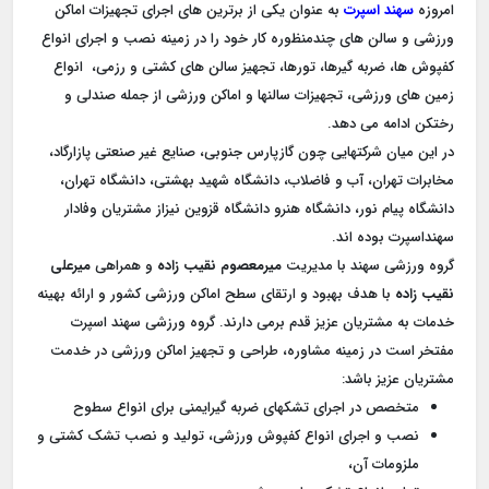
امروزه
سهند اسپرت
به عنوان یکی از برترین های اجرای تجهیزات اماکن
ورزشی و سالن های چندمنظوره کار خود را در زمینه نصب و اجرای انواع
کفپوش ها، ضربه گیرها، تورها، تجهیز سالن های کشتی و رزمی، انواع
زمین های ورزشی، تجهیزات سالنها و اماکن ورزشی از جمله صندلی و
رختکن ادامه می دهد.
در این میان شرکتهایی چون گازپارس جنوبی، صنایع غیر صنعتی پازارگاد،
مخابرات تهران، آب و فاضلاب، دانشگاه شهید بهشتی، دانشگاه تهران،
دانشگاه پیام نور، دانشگاه هنرو دانشگاه قزوین نیزاز مشتریان وفادار
سهنداسپرت بوده اند.
گروه ورزشی سهند با مدیریت
میرمعصوم نقیب زاده
و همراهی
میرعلی
نقیب زاده
با هدف بهبود و ارتقای سطح اماکن ورزشی کشور و ارائه بهینه
خدمات به مشتریان عزیز قدم برمی دارند. گروه ورزشی سهند اسپرت
مفتخر است در زمینه مشاوره، طراحی و تجهیز اماکن ورزشی در خدمت
مشتریان عزیز باشد:
متخصص در اجرای تشکهای ضربه گیرایمنی برای انواع سطوح
نصب و اجرای انواع کفپوش ورزشی، تولید و نصب تشک کشتی و
ملزومات آن،