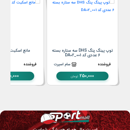
توپ پینگ پنگ DHS سه ستاره بسته
مانع اسکیت کد KA03_001
6 عددی کد DA02_001
فروشنده
سام اسپرت
فروشنده
30,000
250,000
تومان
توما
اسپرت مال همراه همیشگی شماست