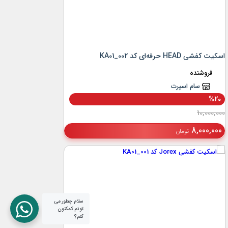
اسکیت کفشی HEAD حرفه‌ای کد KA01_002
فروشنده
سام اسپرت
%20
10,000,000
8,000,000
تومان
سلام چطور می
تونم کمکتون
کنم؟