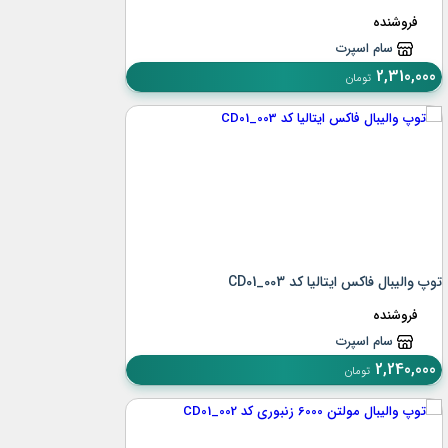
فروشنده
سام اسپرت
2,310,000
تومان
توپ والیبال فاکس ایتالیا کد CD01_003
فروشنده
سام اسپرت
2,240,000
تومان