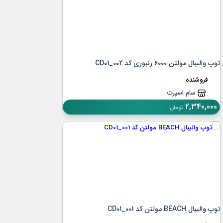
توپ والیبال مولتن 6000 زنبوری کد CD01_002
فروشنده
سام اسپرت
2,340,000
تومان
توپ والیبال BEACH مولتن کد CD01_001