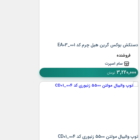
دستکش بوکس گرین هیل چرم کد EA03_001
فروشنده
سام اسپرت
3,220,000
تومان
توپ والیبال مولتن 5500 زنبوری کد CD01_004