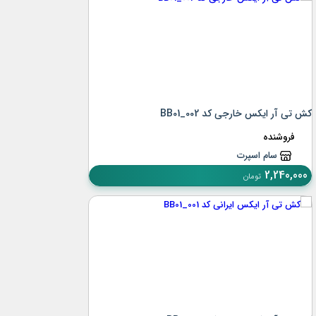
کش تی آر ایکس خارجی کد BB01_002
فروشنده
سام اسپرت
2,240,000
تومان