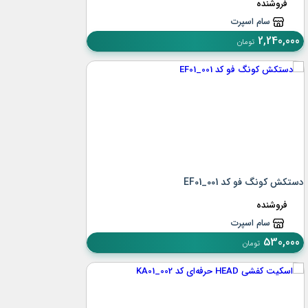
فروشنده
سام اسپرت
2,240,000
تومان
دستکش کونگ فو کد EF01_001
فروشنده
سام اسپرت
530,000
تومان