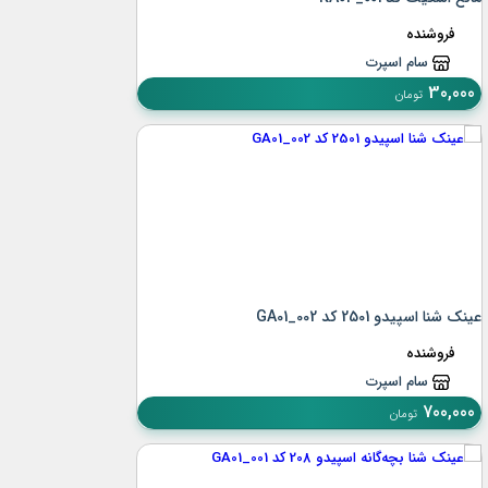
فروشنده
سام اسپرت
30,000
تومان
عینک شنا اسپیدو 2501 کد GA01_002
فروشنده
سام اسپرت
700,000
تومان