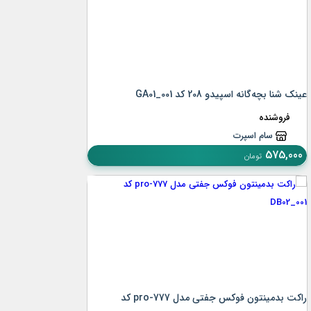
عینک شنا بچه‌گانه اسپیدو 208 کد GA01_001
فروشنده
سام اسپرت
575,000
تومان
راکت بدمینتون فوکس جفتی مدل pro-777 کد