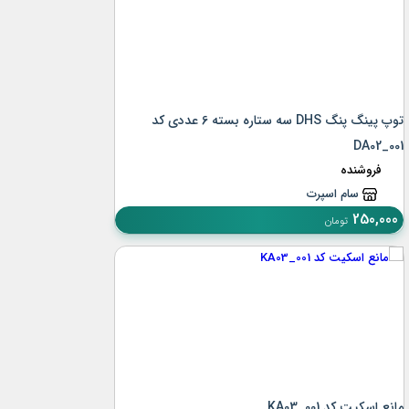
توپ پینگ پنگ DHS سه ستاره بسته 6 عددی کد
DA02_001
فروشنده
سام اسپرت
250,000
تومان
مانع اسکیت کد KA03_001