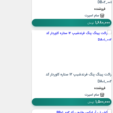
DB02_001
فروشنده
سام اسپرت
1,680,000
تومان
راکت پینگ پنگ فرندشیپ 12 ستاره کاوردار کد
DA01_002
فروشنده
سام اسپرت
1,500,000
تومان