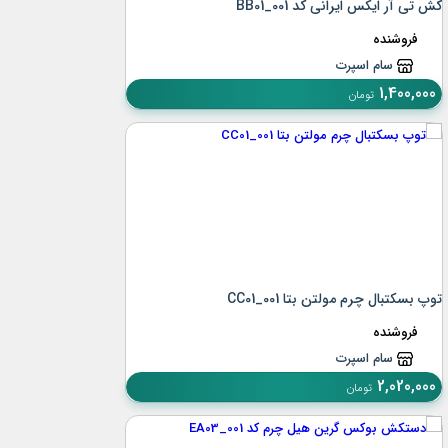
کش تی آر ایکس ایرانی کد BB01_001
فروشنده
سام اسپرت
1,400,000
تومان
توپ بسکتبال چرم مولتن بتا CC01_001
فروشنده
سام اسپرت
2,020,000
تومان