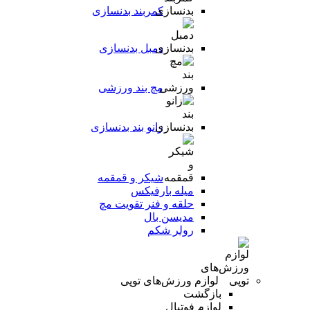
کمربند بدنسازی
دمبل بدنسازی
مچ بند ورزشی
زانو بند بدنسازی
شیکر و قمقمه
میله بارفیکس
حلقه و فنر تقویت مچ
مدیسن بال
رولر شکم
لوازم ورزش‌های توپی
بازگشت
لوازم فوتبال