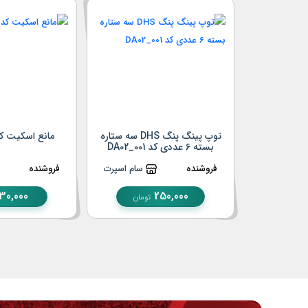
توپ پینگ پنگ DHS سه ستاره
مانع اسکیت کد 3_001
بسته 6 عددی کد DA02_001
فروشنده
سام اسپرت
فروشنده
30,000
250,000
تومان