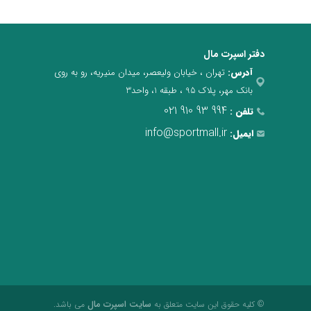
دفتر اسپرت مال
آدرس:
تهران ، خیابان ولیعصر، میدان منیریه، رو به روی
بانک مهر، پلاک 95 ، طبقه 1، واحد3
021 910 93 994
تلفن :
info@sportmall.ir
ایمیل:
سایت اسپرت مال
© کلیه حقوق این سایت متعلق به
می باشد.