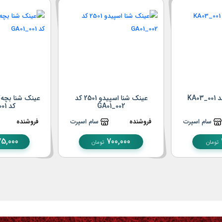
KA0
عینک شنا اسپیدو 2501 کد
GA01_002
کد GA01_001
سام اسپرت
فروشنده
سام اسپرت
فروشنده
5,000
700,000
تومان
تومان