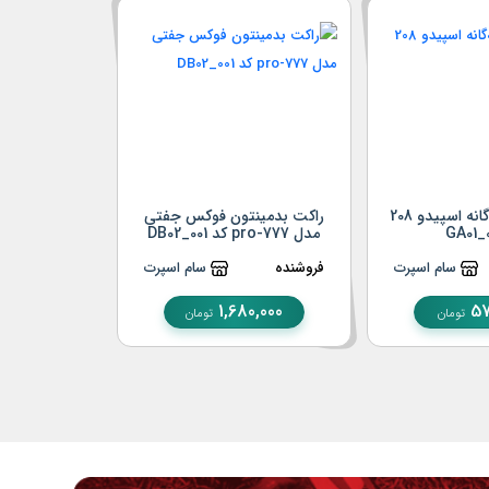
عینک شنا بچه‌گانه اسپیدو 208
راکت بدمینتون فوکس جفتی
مدل pro-777 کد DB02_001
ستاره کاوردار کد
سام اسپرت
فروشنده
سام اسپرت
فروشنده
0,000
1,680,000
57
تومان
تومان