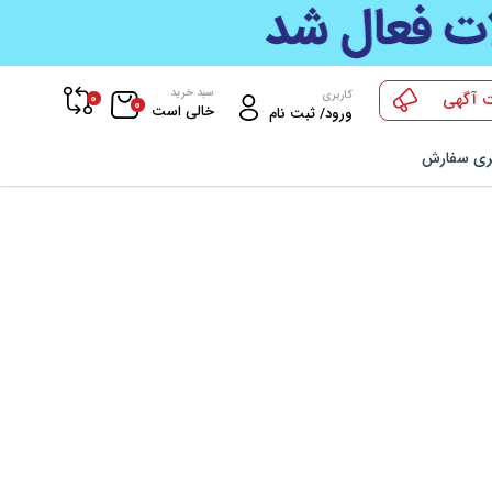
سبد خرید
0
کاربری
 آگهی
0
خالی است
ورود/ ثبت نام
ری سفارش