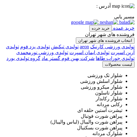
آدرس :
مسیر یابی
خرید عمده
خرید خرده
فروشنده های شهر تهران
انتخاب فروشنده های شهر تهران
تولیدی ورزشی کارنیک
aeon
تولیدی تیکیش
تولیدی یزد فوم
تولیدی
آرین اسپرت
تولیدی ایمان اسپرت
تولیدی ورزشی نورمحمدی
تولیدی جوراب طاها
شرکت بهین فوم گستر ماد
گروه تولیدی یورد
لیست محصولات
شلوار تک ورزشی
شلوار اسلش ورزشی
شلوار میکرو ورزشی
شلوار تاسلون
شلوار رکابدار
رکابی مردانه
تیشرت آستین حلقه ای
پیراهن شورت فوتبال
پیراهن شورت والیبال (لباس والیبال)
پیراهن شورت بسکتبال
شلوارک مردانه