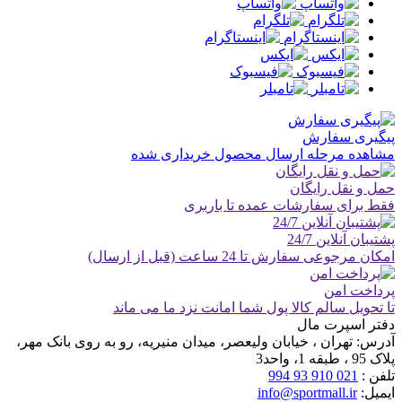
پیگیری سفارش
مشاهده مرحله ارسال محصول خریداری شده
حمل و نقل رایگان
فقط برای سفارشات عمده تا باربری
پشتیبان آنلاین 24/7
امکان مرجوعی سفارش تا 24 ساعت (قبل از ارسال)
پرداخت امن
تا تحویل سالم کالا پول شما امانت نزد ما می ماند
دفتر اسپرت مال
آدرس:
تهران ، خیابان ولیعصر، میدان منیریه، رو به روی بانک مهر،
پلاک 95 ، طبقه 1، واحد3
تلفن :
021 910 93 994
ایمیل:
info@sportmall.ir