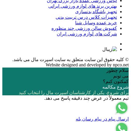
لباس ورزشی عمده بازار بزرگ تهران
بهترین برند های لوازم ورزشی ایرانی
تجهیز باشگاه بدنسازی
تجهیزات کلاس درس تربیت بدنی
خرید عمده وسایل شنا
کفپوش سالن ورزشی چند منظوره
شرکت های لوازم ورزشی ایران
© کلیه حقوق این سایت متعلق به
سایت اسپرت مال
می باشد.
Website designed and developed by
npco.net
سلام چطور
می تونم
کمکتون کنم؟
شروع مکالمه
برای شروع، یکی از کارشناسان اسپرت مال را انتخاب کنید
تیم معمولاً در عرض چند دقیقه پاسخ می دهد.
ارسال پیام در پیام رسان بله