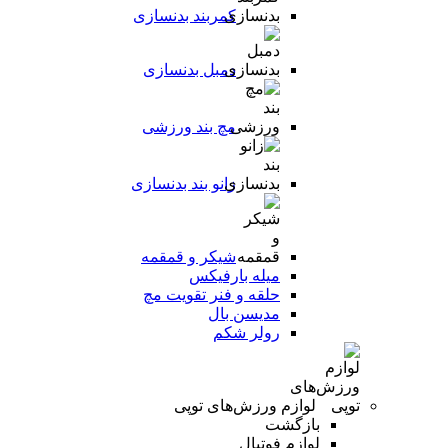
کمربند بدنسازی
دمبل بدنسازی
مچ بند ورزشی
زانو بند بدنسازی
شیکر و قمقمه
میله بارفیکس
حلقه و فنر تقویت مچ
مدیسن بال
رولر شکم
لوازم ورزش‌های توپی
بازگشت
لوازم فوتبال