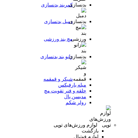
کمربند بدنسازی
دمبل بدنسازی
مچ بند ورزشی
زانو بند بدنسازی
شیکر و قمقمه
میله بارفیکس
حلقه و فنر تقویت مچ
مدیسن بال
رولر شکم
لوازم ورزش‌های توپی
بازگشت
لوازم فوتبال