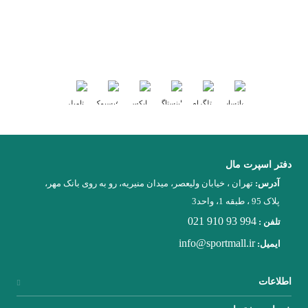
میتوانید از سرتاسر ایران مشاهده کنید. برای خرید کافی است روی برند مورد
نظرتان کلیک کنید تا هر اطلاعاتی را در مورد برند ورزشی مد نظرتان بدست
آورید. با استفاده از شماره های موجود با ایشان تماس بگیرید...
بیشتر بخوانید
ما را در شبکه های اجتماعی دنبال کنید :
دفتر اسپرت مال
آدرس:
تهران ، خیابان ولیعصر، میدان منیریه، رو به روی بانک مهر،
پلاک 95 ، طبقه 1، واحد3
021 910 93 994
تلفن :
info@sportmall.ir
ایمیل:
اطلاعات