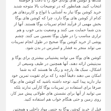
مت‌ها و کوشن های یوگای خود را با دقت و حوصله
انتخاب کنید. همانطور که در توضیحات بالا متوجه شدید
خرید کوشن یوگا نیاز به آشنایی با انواع و کاربردهای هر
کدام از کوشن های یوگا دارد، چرا که کوشن های یوگا
بخش مهمی از فرآیند انجام تمرینات یوگا هستند. آنها از
بدن شما حمایت می کنند و وضعیت بدنی خوب و هم
ترازی مناسب را در طول یوگا تضمین می کنند. چشم
پوشی از خرید کوشن یوگا صحیح در طول انجام تمرینات
می تواند منجر به فشار و استرس در بدن شود.
کوشن های یوگا می توانند پشتیبانی بیشتری برای یوگا و
مدیتیشن ارائه دهند، آنها همچنین در طیف وسیعی از
اشکال، سبک ها، پارچه و رنگ ها هستند که به شما
امکان می دهند دقیقاً آنچه را که برای تقویت تمرین خود
نیاز دارید پیدا کنید. توجه داشته باشید که کوشن های یوگا
صرفا برای استفاده در تمرینات یوگا کارآیی ندارند بلکه
می توانید از آنها برای نشستن های طولانی پیش میز کار،
روی زمین و حتی هنگام خواب هم استفاده کنید.
قبل از خرید کوشن یوگا به جنس مواد داخلی و همچنین