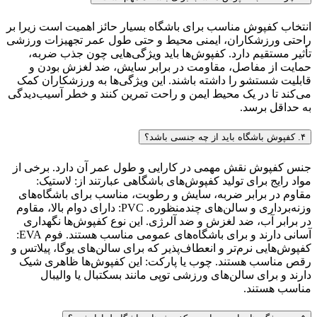
انتخاب کفپوش مناسب برای باشگاه بسیار حائز اهمیت است زیرا بر
راحتی ورزشکاران، ایمنی محیط و حتی طول عمر تجهیزات ورزشی
تأثیر مستقیم دارد. کفپوش‌ها باید ویژگی‌هایی چون جذب ضربه،
حمایت از مفاصل، مقاومت در برابر سایش، ضد لغزش بودن و
قابلیت شستشو را داشته باشند. این ویژگی‌ها به ورزشکاران کمک
می‌کند تا در یک محیط ایمن و راحت تمرین کنند و خطر آسیب‌دیدگی
به حداقل برسد.
۴. کفپوش باشگاه باید از چه جنسی باشد؟
جنس کفپوش نقش مهمی در کارایی و طول عمر آن دارد. برخی از
مواد رایج برای تولید کفپوش‌های باشگاهی عبارتند از: لاستیک:
مقاوم در برابر ضربه، سایش و رطوبت، مناسب برای باشگاه‌های
وزنه‌برداری و سالن‌های چندمنظوره. PVC: دارای دوام بالا، مقاوم
در برابر آب، ضد لغزش و ضد آلرژی. این نوع کفپوش‌ها نگهداری
آسانی دارند و برای باشگاه‌های عمومی مناسب هستند. فوم EVA:
کفپوش‌هایی نرم‌تر و انعطاف‌پذیر که برای سالن‌های یوگا، پیلاتس و
رقص مناسب هستند. چوب یا پارکت: این کفپوش‌ها ظاهری شیک
دارند و برای سالن‌های ورزشی توپی مانند بسکتبال یا والیبال
مناسب هستند.