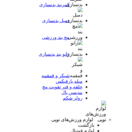
کمربند بدنسازی
دمبل بدنسازی
مچ بند ورزشی
زانو بند بدنسازی
شیکر و قمقمه
میله بارفیکس
حلقه و فنر تقویت مچ
مدیسن بال
رولر شکم
لوازم ورزش‌های توپی
بازگشت
لوازم فوتبال