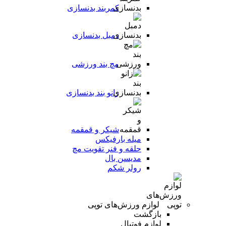
کمربند بدنسازی
دمبل بدنسازی
مچ بند ورزشی
زانو بند بدنسازی
شیکر و قمقمه
میله بارفیکس
حلقه و فنر تقویت مچ
مدیسن بال
رولر شکم
لوازم ورزش‌های توپی
بازگشت
لوازم فوتبال