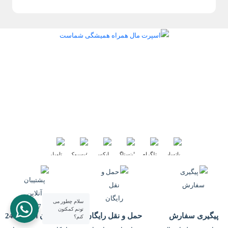
اسپرت مال همراه همیشگی شماست
اسپرت مال مرکز پخش لوازم ورزشی بصورت آنلاین در خدمت شما می باشد.
شما در اسپرت مال انواع تولیدی های ورزشی و عمده فروشان ورزشی را
میتوانید از سرتاسر ایران مشاهده کنید. برای خرید کافی است روی برند مورد
نظرتان کلیک کنید تا هر اطلاعاتی را در مورد برند ورزشی مد نظرتان بدست
آورید. با استفاده از شماره های موجود با ایشان تماس بگیرید...
بیشتر بخوانید
ما را در شبکه های اجتماعی دنبال کنید :
سلام چطور می
تونم کمکتون
پیگیری سفارش
حمل و نقل رایگان
پشتیبان آنلاین 24/7
کنم؟