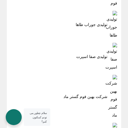
تولیدی جوراب طاها
تولیدی صفا اسپرت
شرکت بهین فوم گستر ماد
سلام چطور می
تونم کمکتون
کنم؟