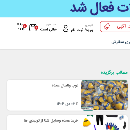
سبد خرید
0
کاربری
 آگهی
0
خالی است
ورود/ ثبت نام
ری سفارش
مطالب برگزیده
توپ والیبال عمده
06 دی 1404
خرید عمده وسایل شنا از تولیدی ها