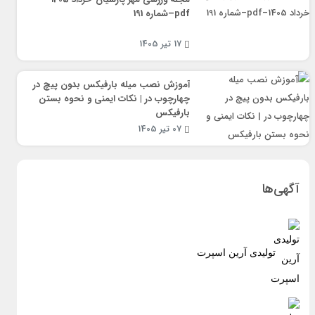
pdf–شماره 191
17 تیر 1405
آموزش نصب میله بارفیکس بدون پیچ در
چهارچوب در | نکات ایمنی و نحوه بستن
بارفیکس
07 تیر 1405
آگهی‌ها
تولیدی آرین اسپرت