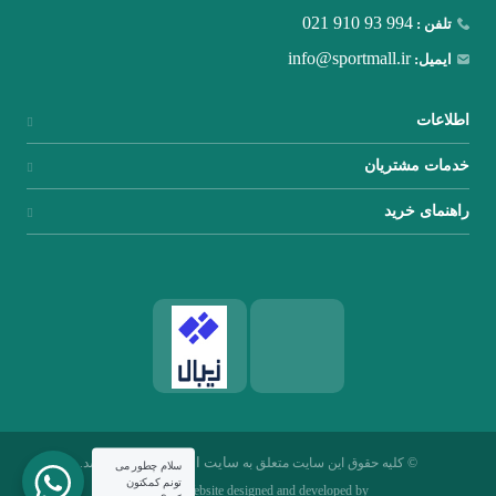
021 910 93 994
تلفن :
info@sportmall.ir
ایمیل:
اطلاعات
خدمات مشتریان
راهنمای خرید
سایت اسپرت مال
© کلیه حقوق این سایت متعلق به
می باشد.
سلام چطور می
تونم کمکتون
Website designed and developed by
npco.net