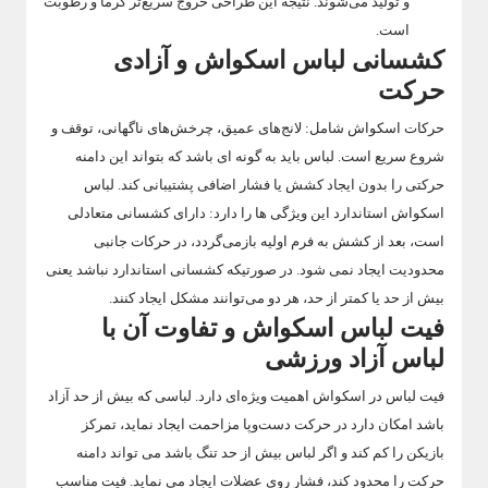
و تولید می‌شوند. نتیجه این طراحی خروج سریع‌تر گرما و رطوبت
است.
کشسانی لباس اسکواش و آزادی
حرکت
حرکات اسکواش شامل: لانج‌های عمیق، چرخش‌های ناگهانی، توقف و
شروع سریع است. لباس باید به گونه ای باشد که بتواند این دامنه
حرکتی را بدون ایجاد کشش یا فشار اضافی پشتیبانی کند. لباس
اسکواش استاندارد این ویژگی ها را دارد: دارای کشسانی متعادلی
است، بعد از کشش به فرم اولیه بازمی‌گردد، در حرکات جانبی
محدودیت ایجاد نمی شود. در صورتیکه کشسانی استاندارد نباشد یعنی
بیش از حد یا کمتر از حد، هر دو می‌توانند مشکل‌ ایجاد کنند.
فیت لباس اسکواش و تفاوت آن با
لباس آزاد ورزشی
فیت لباس در اسکواش اهمیت ویژه‌ای دارد. لباسی که بیش از حد آزاد
باشد امکان دارد در حرکت دست‌وپا مزاحمت ایجاد نماید، تمرکز
بازیکن را کم کند و اگر لباس بیش از حد تنگ باشد می تواند دامنه
حرکت را محدود کند، فشار روی عضلات ایجاد می نماید. فیت مناسب