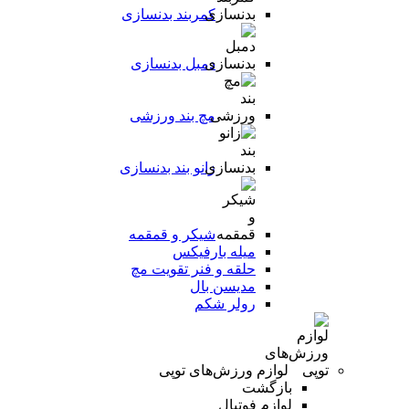
کمربند بدنسازی
دمبل بدنسازی
مچ بند ورزشی
زانو بند بدنسازی
شیکر و قمقمه
میله بارفیکس
حلقه و فنر تقویت مچ
مدیسن بال
رولر شکم
لوازم ورزش‌های توپی
بازگشت
لوازم فوتبال