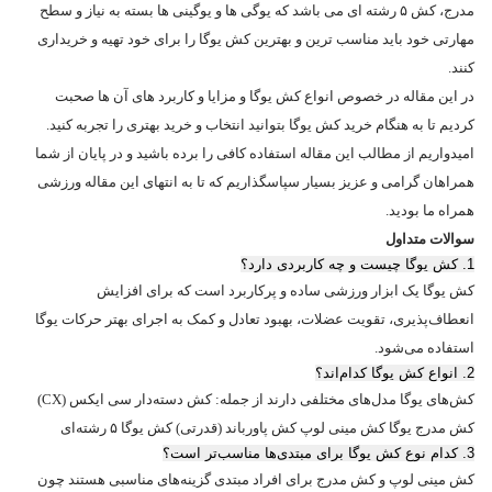
مدرج، کش ۵ رشته ای می باشد که یوگی ها و یوگینی ها بسته به نیاز و سطح
مهارتی خود باید مناسب ترین و بهترین کش یوگا را برای خود تهیه و خریداری
کنند.
در این مقاله در خصوص انواع کش یوگا و مزایا و کاربرد های آن ها صحبت
کردیم تا به هنگام خرید کش یوگا بتوانید انتخاب و خرید بهتری را تجربه کنید.
امیدواریم از مطالب این مقاله استفاده کافی را برده باشید و در پایان از شما
همراهان گرامی و عزیز بسیار سپاسگذاریم که تا به انتهای این مقاله ورزشی
همراه ما بودید.
سوالات متداول
1. کش یوگا چیست و چه کاربردی دارد؟
کش یوگا یک ابزار ورزشی ساده و پرکاربرد است که برای افزایش
انعطاف‌پذیری، تقویت عضلات، بهبود تعادل و کمک به اجرای بهتر حرکات یوگا
استفاده می‌شود.
2. انواع کش یوگا کدام‌اند؟
کش‌های یوگا مدل‌های مختلفی دارند از جمله: کش دسته‌دار سی ایکس (CX)
کش مدرج یوگا کش مینی لوپ کش پاورباند (قدرتی) کش یوگا ۵ رشته‌ای
3. کدام نوع کش یوگا برای مبتدی‌ها مناسب‌تر است؟
کش مینی لوپ و کش مدرج برای افراد مبتدی گزینه‌های مناسبی هستند چون