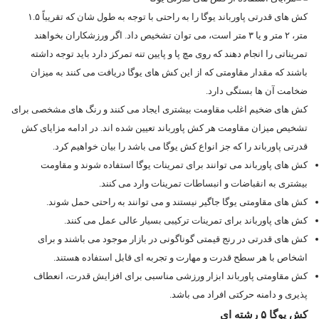
کش‌ های قدرتی پاورباند یوگا را به راحتی با توجه به طول شان که تقریباً ۱.۵
متر، ۲ متر و یا ۳ متر است، می توان تشخیص داد. اگر ورزشکاران بخواهند
تمریناتی را انجام دهند که روی مچ پا و پایین‌ تنه تمرکز دارد باید توجه داشته
باشند که مقدار مقاومتی که از این کش‌ های یوگا دریافت می‌ کنند به میزان
ضخامت آن ها بستگی دارد.
کش‌ های ضخیم اغلب مقاومت بیشتری ایجاد می‌ کنند و رنگ‌ های مشخصی برای
تشخیص میزان مقاومت هر کش پاورباند تعیین شده‌ اند. در ادامه مزایای کش
قدرتی پاورباند را که جز انواع کش یوگا می باشد را بیان خواهیم کرد.
کش های پاورباند می توانند برای تمرینات یوگا استفاده شوند و مقاومت
بیشتری به انقباضات و انبساطات تمرینات وارد می کنند.
کش های مقاومتی یوگا جاگیر نیستند و می توانند به راحتی حمل شوند.
کش های پاورباند برای تمرینات ترکیبی بسیار عالی عمل می کنند.
کش های قدرتی در رنج قیمتی گوناگونی در بازار موجود می باشند و برای
اشخاص با هر سطح قدرت و مهارت و تجربه ای قابل استفاده هستند.
کش مقاومتی پاورباند ابزار ورزشی مناسبی برای افزایش قدرت، انعطاف
پذیری و دامنه حرکتی افراد می باشد.
کش یوگا ۵ رشته ای