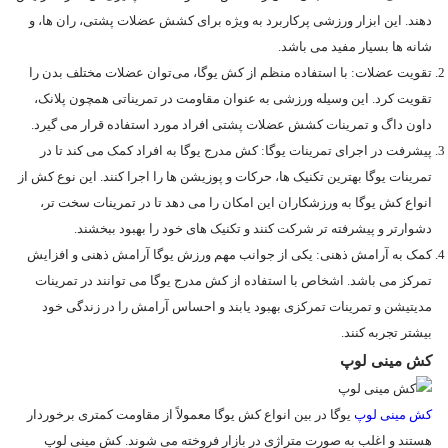
دهند. این ابزار ورزشی پرکاربرد به ویژه برای کشش عضلات پشتی، ران ها، و
شانه‌ ها بسیار مفید می باشد.
تقویت عضلات: با استفاده منظم از کش یوگا، می‌توان عضلات مختلف بدن را
تقویت کرد. این وسیله ورزشی به عنوان مقاومت در تمریناتی همچون پلانک،
داون‌ داگ و تمرینات کشش عضلات پشتی افراد مورد استفاده قرار می‌ گیرد.
پیشرفت در اجرای تمرینات یوگا: کش مدرج یوگا به افراد کمک می‌ کند تا در
تمرینات یوگا بهترین تکنیک ها، حرکات و پوزیشن ها را اجرا کنند. این نوع کش از
انواع کش یوگا به ورزشکاران این امکان را می‌ دهد تا در تمرینات سخت‌ تر،
دشوارتر و پیشرفته‌ تر شرکت کنند و تکنیک‌ های خود را بهبود ببخشند.
کمک به آرامش ذهنی: یکی از جوانب مهم ورزش یوگا آرامش ذهنی و افزایش
تمرکز می باشد. اشخاص با استفاده از کش مدرج یوگا می‌ توانند در تمرینات
مدیتیشن و تمرینات تمرکزی بهبود یابند و احساس آرامش را در زندگی خود
بیشتر تجربه کنند.
کش‌ مینی لوپ
کش مینی لوپ
یوگا در بین انواع کش یوگا معمولاً از مقاومت کمتری برخوردار
هستند و اغلب به‌ صورت متراژی در بازار فروخته می‌ شوند. کش مینی لوپ