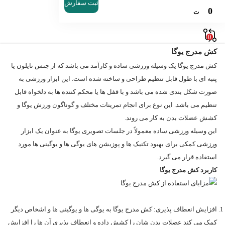
ثبت سفارش
0
سینه، عضلات سه سر و دوسر بازو ها، شانه و ران‌ ها قابل توجه است. کش های
ت
سی ایکس این قابلیت را به شما می‌ دهند که تمرینات و حرکات یوگای خود را با
0
همان کیفیت قدرتی همیشگی در هر مکانی که خواستید انجام دهید.
کش مدرج یوگا
کش مدرج یوگا یک وسیله ورزشی ساده و کارآمد می باشد که از جنس نایلون یا
پنبه‌ ای با طول قابل تنظیم طراحی و ساخته شده است. این ابزار ورزشی به
صورت شکل بندی شده می باشد و با قفل‌ ها یا محکم‌ کننده‌ ها به دلخواه قابل
تنظیم می باشد. این نوع برای انجام تمرینات مختلف و گوناگون ورزش یوگا و
کشش عضلات بدن به کار می‌ روند.
این وسیله ورزشی ساده معمولاً در جلسات تصویری یوگا به عنوان یک ابزار
ورزشی کمکی برای بهبود تکنیک‌ ها و پوزیشن های یوگی ها و یوگینی ها مورد
استفاده قرار می‌ گیرد.
کاربرد کش مدرج یوگا
افزایش انعطاف پذیری: کش مدرج یوگا به یوگی ها و یوگینی ها و اشخاص دیگر
کمک می‌ کند عضلات بدن شان را کشش داده و انعطاف پذیری آن ها را افزایش