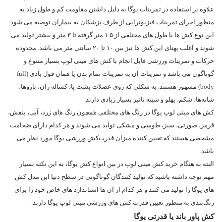
علاوه‌ بر استفاده در تمرینات یوگا به دلیل داشتن مقاومت کم و طول زیاد به
منظور اجرای تمرینات فیزیوتراپی از طرف پزشکان به بیماران توصیه می‌ شود.
این نوع کش‌ ها با طول‌ های مختلفی از ۱.۵ متر گرفته تا ۳ متر و بیشتر تولید می‌
شوند و اغلب پهنای این کش‌ ها نیز بین ۱۰ تا ۲۰ سانتی متر می‌ باشد. محدوده
حرکات و تمرینات ورزشی قابل انجام با کش‌ های مینی لوپ بسیار متنوع و
گوناگون می باشد و تمرینات آن به تمرینات تمام بدن یا همان فول بادی (full
body) مشهور هستند. به شکلی که روی عضلات پشت پا، کشاله ران، بازوها،
شانه‌ها، شکم، پهلو و سینه تاثیر بسیار زیادی دارند.
کش های مینی لوپ یوگا در رنگ‌ های مختلفی همچون رنگ‌ های زرد، آبی، بنفش،
قرمز، صورتی، سبز، طوسی و مشکی تولید می‌ شوند و هر کدام دارای ضخامت
مشخصی هستند که تعیین کننده میزان قدرت‌کش ورزشی یوگا مورد نظر می‌
باشد.
البته به هنگام خرید کش مینی لوپ در بین انواع کش یوگا، به این نکته بسیار
مهم توجه داشته باشید که تولید کنندگان گوناگونی در سطح دنیا این مدل کش‌
های یوگا را تولید می‌ کنند و هر کدام از آن ها استاندارد های خاص خود را برای
رنگ‌بندی به منظور تعیین قدرت کش های ورزشی مینی لوپ یوگا دارند.
کش پاور باند یا قدرتی یوگا