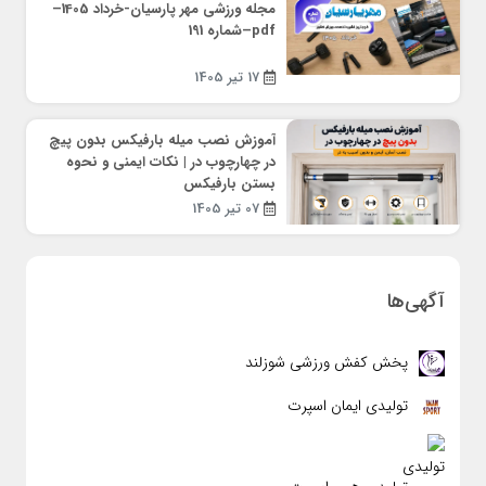
مجله ورزشی مهر پارسیان-خرداد 1405–
pdf–شماره 191
17 تیر 1405
آموزش نصب میله بارفیکس بدون پیچ
در چهارچوب در | نکات ایمنی و نحوه
بستن بارفیکس
07 تیر 1405
آگهی‌ها
پخش کفش ورزشی شوزلند
تولیدی ایمان اسپرت