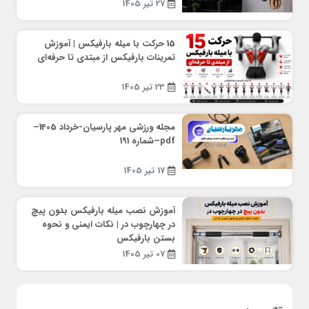
27 تیر 1405
15 حرکت با میله بارفیکس | آموزش
تمرینات بارفیکس از مبتدی تا حرفه‌ای
23 تیر 1405
مجله ورزشی مهر پارسیان-خرداد 1405–
pdf–شماره 191
17 تیر 1405
آموزش نصب میله بارفیکس بدون پیچ
در چهارچوب در | نکات ایمنی و نحوه
بستن بارفیکس
07 تیر 1405