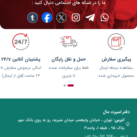
ما را در شبکه های اجتماعی دنبال کنید :
پیگیری سفارش
حمل و نقل رایگان
پشتیبان آنلاین 24/7
مشاهده مرحله ارسال
فقط برای سفارشات عمده
امکان مرجوعی سفارش تا
محصول خریداری شده
تا باربری
24 ساعت (قبل از ارسال)
دفتر اسپرت مال
آدرس:
تهران ، خیابان ولیعصر، میدان منیریه، رو به روی بانک مهر،
پلاک 95 ، طبقه 1، واحد3
021 910 93 994