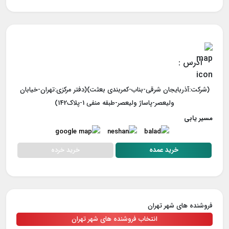
آدرس :
(شرکت:آذربایجان شرقی-بناب-کمربندی بعثت)(دفتر مرکزی:تهران-خیابان
ولیعصر-پاساژ ولیعصر-طبقه منفی 1-پلاک142)
مسیر یابی
خرید خرده
خرید عمده
فروشنده های شهر تهران
انتخاب فروشنده های شهر تهران