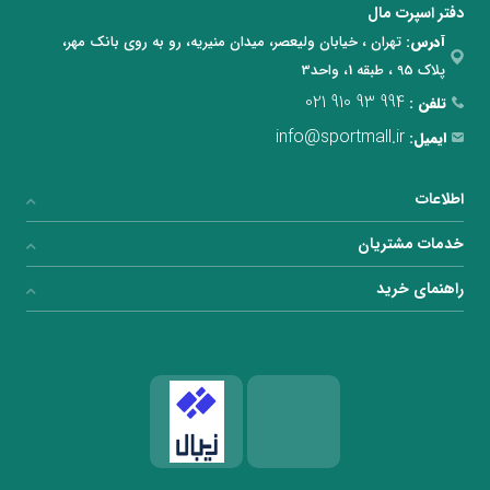
دفتر اسپرت مال
آدرس:
تهران ، خیابان ولیعصر، میدان منیریه، رو به روی بانک مهر،
پلاک 95 ، طبقه 1، واحد3
021 910 93 994
تلفن :
info@sportmall.ir
ایمیل:
اطلاعات
خدمات مشتریان
راهنمای خرید