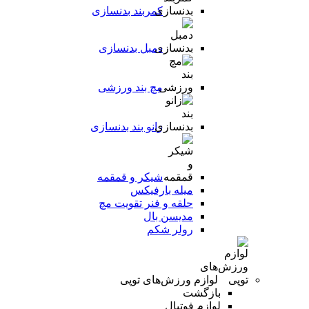
کمربند بدنسازی
دمبل بدنسازی
مچ بند ورزشی
زانو بند بدنسازی
شیکر و قمقمه
میله بارفیکس
حلقه و فنر تقویت مچ
مدیسن بال
رولر شکم
لوازم ورزش‌های توپی
بازگشت
لوازم فوتبال